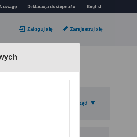
oś uwagę
Deklaracja dostępności
English
Zaloguj się
Zarejestruj się
owych
Zmień urząd
praw