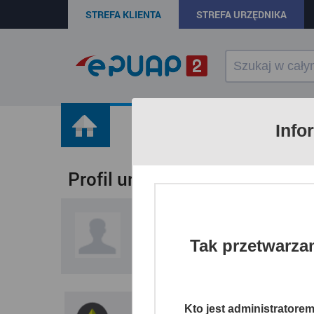
STREFA KLIENTA
STREFA URZĘDNIKA
Wróć do stro
KATALOG SPRAW
Info
Profil urzędu
PROKURATURA REGIONALNA
Tak przetwarza
Szczecin, ul. Stoisława 6
Kto jest administratore