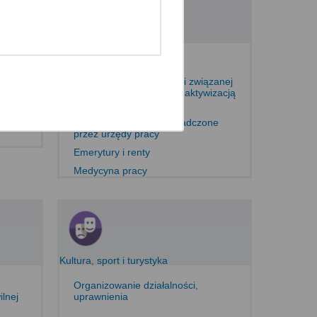
Praca i zatrudnienie
Poszukiwanie pracy
ólewska 27, 00-060
Prowadzenie działalności związanej
z pośrednictwem pracy i aktywizacją
zawodową
Usługi elektroniczne świadczone
przez urzędy pracy
Emerytury i renty
Medycyna pracy
ąc:
Kultura, sport i turystyka
Organizowanie działalności,
lnej
uprawnienia