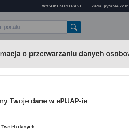
WYSOKI KONTRAST
Zadaj pytanie/Zgł
ny głównej
AKTUALNOŚCI
POMOC
rmacja o przetwarzaniu danych osob
 W SZCZECINIE
Pokaż cały Katalog S
my Twoje dane w ePUAP-ie
m Twoich danych